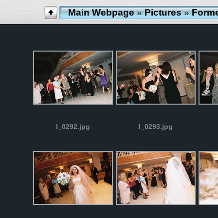
Main Webpage
»
Pictures
»
Forme
I_0292.jpg
I_0293.jpg